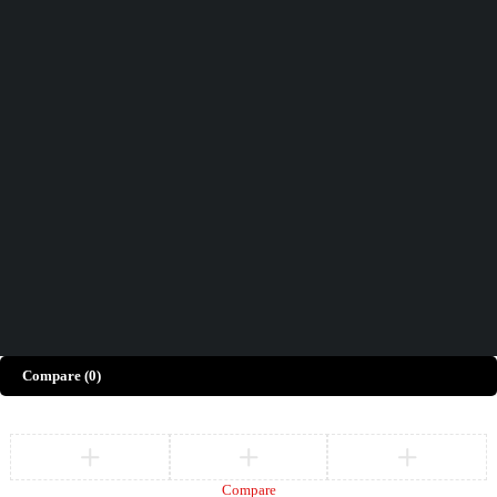
Vous n'avez pas trouvé ce que vous cherchiez ?
CONTACTEZ-NOUS
Comment pouvons-nous vous aider aujourd'hui ?
FAQs
Nous serions ravis d'avoir votre avis !
Donnez Votre Avis
©
ELECTRO BDA
– Tous Droits Réservés
Compare
(0)
Compare