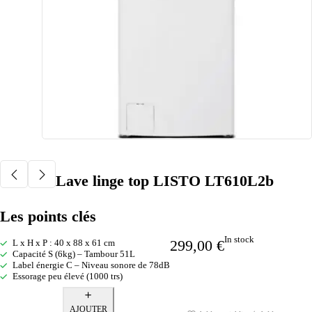
Lave linge top LISTO LT610L2b
Les points clés
In stock
299,00
€
L x H x P : 40 x 88 x 61 cm
Capacité S (6kg) – Tambour 51L
Label énergie C – Niveau sonore de 78dB
Essorage peu élevé (1000 trs)
AJOUTER