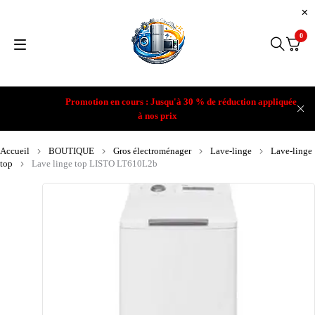
0
Promotion en cours : Jusqu'à 30 % de réduction appliquée
à nos prix
Accueil
BOUTIQUE
Gros électroménager
Lave-linge
Lave-linge
top
Lave linge top LISTO LT610L2b