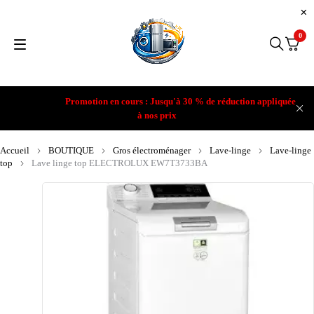
0
Promotion en cours : Jusqu'à 30 % de réduction appliquée
à nos prix
Accueil
BOUTIQUE
Gros électroménager
Lave-linge
Lave-linge
top
Lave linge top ELECTROLUX EW7T3733BA