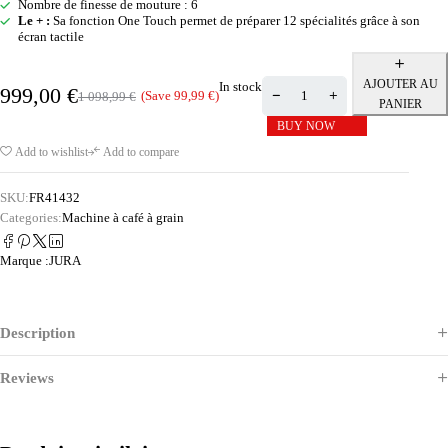
Nombre de finesse de mouture : 6
Le + :
Sa fonction One Touch permet de préparer 12 spécialités grâce à son
écran tactile
AJOUTER AU
In stock
999,00
€
(Save
99,99
€
)
1 098,99
€
PANIER
BUY NOW
Add to wishlist
Add to compare
SKU:
FR41432
Categories:
Machine à café à grain
Marque :
JURA
Description
Reviews