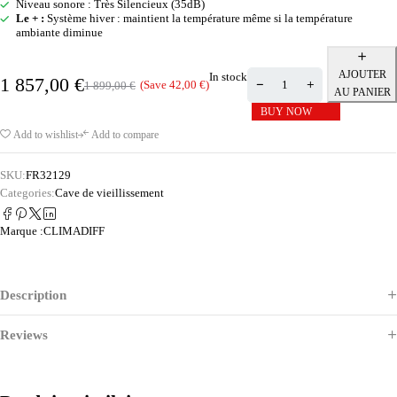
Niveau sonore : Très Silencieux (35dB)
Le + :
Système hiver : maintient la température même si la température
ambiante diminue
AJOUTER
In stock
1 857,00
€
(Save
42,00
€
)
1 899,00
€
AU PANIER
BUY NOW
Add to wishlist
Add to compare
SKU:
FR32129
Categories:
Cave de vieillissement
Marque :
CLIMADIFF
Description
Reviews