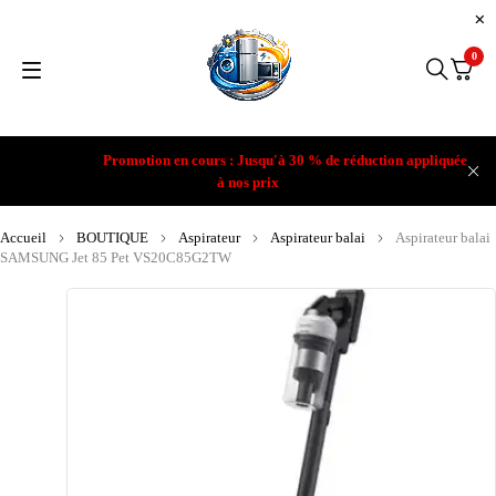
0
Promotion en cours : Jusqu'à 30 % de réduction appliquée
à nos prix
Accueil
BOUTIQUE
Aspirateur
Aspirateur balai
Aspirateur balai
SAMSUNG Jet 85 Pet VS20C85G2TW