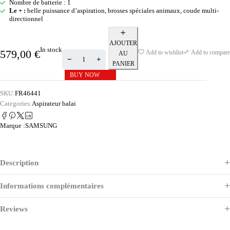
Nombre de batterie : 1
Le + :
belle puissance d’aspiration, brosses spéciales animaux, coude multi-
directionnel
AJOUTER
In stock
579,00
€
Add to wishlist
Add to compare
AU
PANIER
BUY NOW
SKU:
FR46441
Categories:
Aspirateur balai
Marque :
SAMSUNG
Description
Informations complémentaires
Reviews