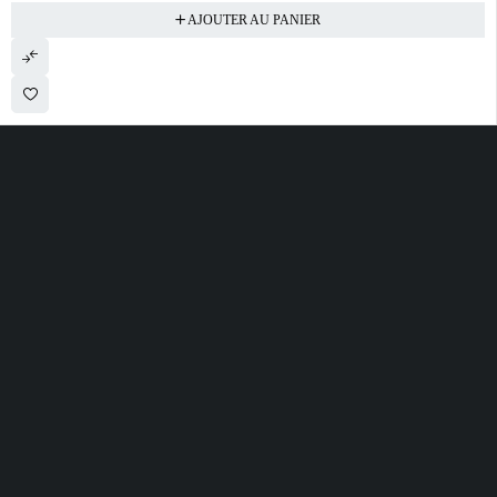
AJOUTER AU PANIER
28 ROUTE DE SECLIN 59310 ORCHIES
contact@electrobda.fr
07 80 95 94 69
INFORMATIONS
NOS SERVICES
A PROPOS DE
NOUS
Avis clients
Suivre ma commande
Informations légales
Boutique
Satisfait ou remboursé