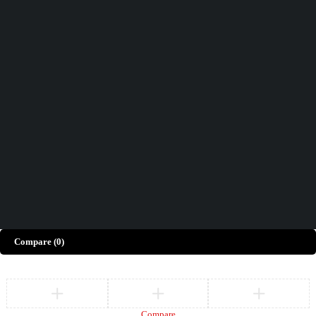
Vous n'avez pas trouvé ce que vous cherchiez ?
CONTACTEZ-NOUS
Comment pouvons-nous vous aider aujourd'hui ?
FAQs
Nous serions ravis d'avoir votre avis !
Donnez Votre Avis
©
ELECTRO BDA
– Tous Droits Réservés
Compare
(0)
Compare