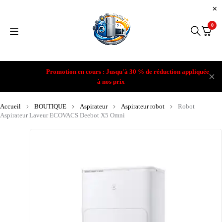
0
Promotion en cours : Jusqu'à 30 % de réduction appliquée
à nos prix
Accueil
BOUTIQUE
Aspirateur
Aspirateur robot
Robot
Aspirateur Laveur ECOVACS Deebot X5 Omni