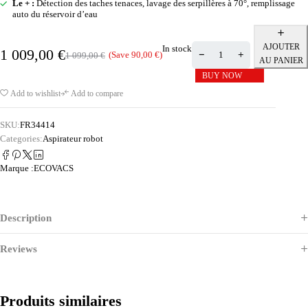
Le + :
Détection des taches tenaces, lavage des serpillères à 70°, remplissage
auto du réservoir d’eau
AJOUTER
In stock
1 009,00
€
(Save
90,00
€
)
1 099,00
€
AU PANIER
BUY NOW
Add to wishlist
Add to compare
SKU:
FR34414
Categories:
Aspirateur robot
Marque :
ECOVACS
Description
Reviews
Produits similaires