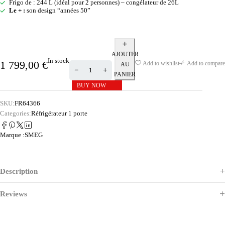
Frigo de : 244 L (idéal pour 2 personnes) – congélateur de 26L
Le + :
son design “années 50”
AJOUTER
In stock
1 799,00
€
Add to wishlist
Add to compare
AU
PANIER
BUY NOW
SKU:
FR64366
Categories:
Réfrigérateur 1 porte
Marque :
SMEG
Description
Reviews