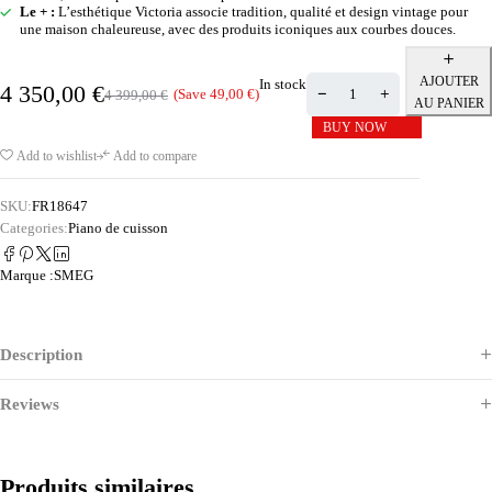
Le + :
L’esthétique Victoria associe tradition, qualité et design vintage pour
une maison chaleureuse, avec des produits iconiques aux courbes douces.
AJOUTER
In stock
4 350,00
€
(Save
49,00
€
)
4 399,00
€
AU PANIER
BUY NOW
Add to wishlist
Add to compare
SKU:
FR18647
Categories:
Piano de cuisson
Marque :
SMEG
Description
Reviews
Produits similaires