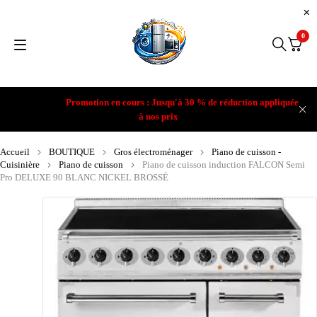
0
Promotion en cours : Jusqu'à 30 % de réduction appliquée
à nos prix
Accueil
BOUTIQUE
Gros électroménager
Piano de cuisson -
Cuisinière
Piano de cuisson
Piano de cuisson induction FALCON Semi
Pro DELUXE 90 BLANC NICKEL BROSSÉ