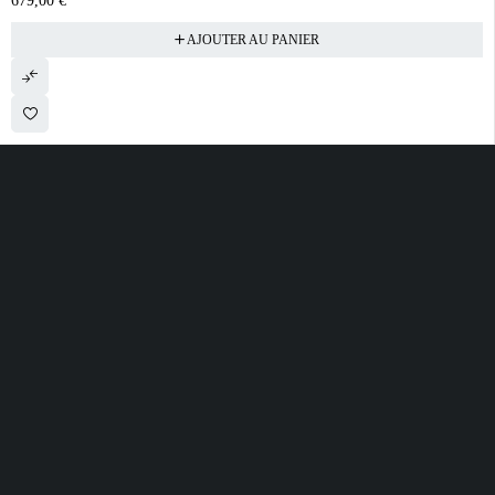
679,00
€
AJOUTER AU PANIER
28 ROUTE DE SECLIN 59310 ORCHIES
contact@electrobda.fr
07 80 95 94 69
INFORMATIONS
NOS SERVICES
A PROPOS DE
NOUS
Avis clients
Suivre ma commande
Informations légales