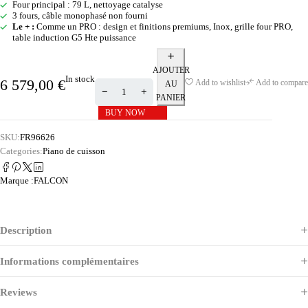
Four principal : 79 L, nettoyage catalyse
3 fours, câble monophasé non fourni
Le + :
Comme un PRO : design et finitions premiums, Inox, grille four PRO,
table induction G5 Hte puissance
AJOUTER
In stock
6 579,00
€
Add to wishlist
Add to compare
AU
PANIER
BUY NOW
SKU:
FR96626
Categories:
Piano de cuisson
Marque :
FALCON
Description
Informations complémentaires
Reviews