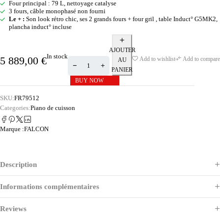
Four principal : 79 L, nettoyage catalyse
3 fours, câble monophasé non fourni
Le + :
Son look rétro chic, ses 2 grands fours + four gril , table Induct° G5MK2,
plancha induct° incluse
AJOUTER
In stock
5 889,00
€
Add to wishlist
Add to compare
AU
PANIER
BUY NOW
SKU:
FR79512
Categories:
Piano de cuisson
Marque :
FALCON
Description
Informations complémentaires
Reviews