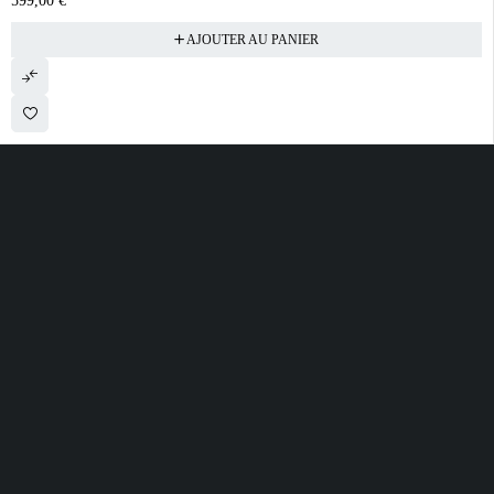
599,00
€
AJOUTER AU PANIER
28 ROUTE DE SECLIN 59310 ORCHIES
contact@electrobda.fr
07 80 95 94 69
INFORMATIONS
NOS SERVICES
A PROPOS DE
NOUS
Avis clients
Suivre ma commande
Informations légales