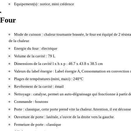
Equipement(s) :
notice, mini crédence
Four
Mode de cuisson :
chaleur tournante brassée, le four est équipé de 2 résist
de la chaleur.
Energie du four :
électrique
Volume de la cavité :
79 L
Dimensions de la cavité l x h x p :
46.7 x 43.8 x 38.5 cm
Valeurs du label énergie :
Label énergie A, Consommation en convection 
Plages de températures (mini, maxi) :
240°C
Revêtement de la cavité :
émail
Nettoyage :
catalyse, permet un auto-dégraissage qui fonctionne à partir d
Commande :
boutons
Porte :
classique, cette porte prend vite la chaleur. Attention, il est décons
Ouverture de porte :
latérale, s’ouvre de la droite vers la gauche.
Fermeture de porte :
classique