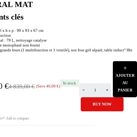
RAL MAT
nts clés
 x h x p : 90 x 93 x 67 cm
duction
al : 79 L, nettoyage catalyse
ble monophasé non fourni
grands fours (1 multifonction et 1 ventilé), son four gril séparé, table induct° Hte
AJOUTER
AU
In stock
00
€
4 839,00
€
(Save
40,00
€
)
PANIER
BUY NOW
t
Add to compare