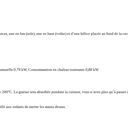
ances, une en bas (sole), une en haut (voûte) et d’une hélice placée au fond de la ca
naturelle 0,79 kW, Consommation en chaleur tournante 0,88 kW
e 200°C. La graisse sera absorbée pendant la cuisson, vous n’avez plus qu’à passer u
eillé aux enfants de mettre les mains dessus.