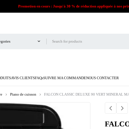
Promotion en cours : Jusqu'à 30 % de réduction appliquée à nos pri
ODUITS
AVIS CLIENTS
FAQs
SUIVRE MA COMMANDE
NOUS CONTACTER
re
Piano de cuisson
FALCON CLASSIC DELUXE 90 VERT MINERAL M
FALCO