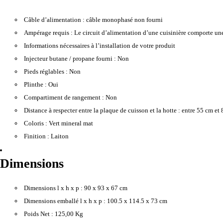
Câble d’alimentation :
câble monophasé non fourni
Ampérage requis :
Le circuit d’alimentation d’une cuisinière comporte une
Informations nécessaires à l’installation de votre produit
Injecteur butane / propane fourni :
Non
Pieds réglables :
Non
Plinthe :
Oui
Compartiment de rangement :
Non
Distance à respecter entre la plaque de cuisson et la hotte :
entre 55 cm et 
Coloris :
Vert mineral mat
Finition :
Laiton
Dimensions
Dimensions l x h x p :
90 x 93 x 67 cm
Dimensions emballé l x h x p :
100.5 x 114.5 x 73 cm
Poids Net :
125,00 Kg