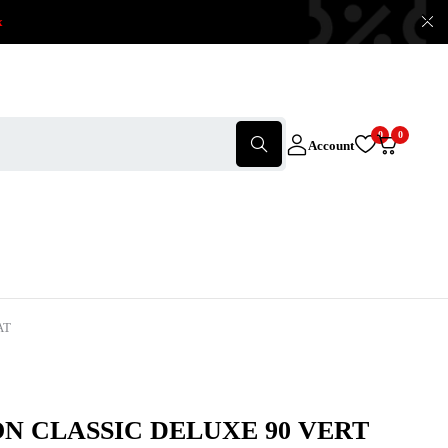
x
0
0
Account
AT
N CLASSIC DELUXE 90 VERT