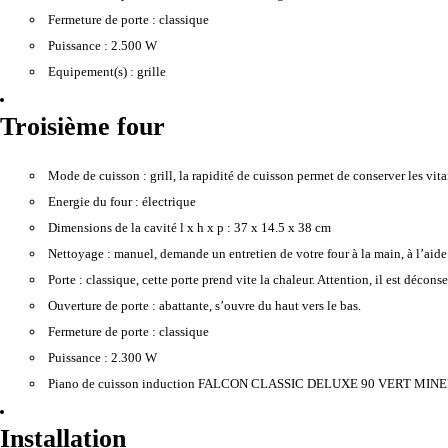
Fermeture de porte :
classique
Puissance :
2.500 W
Equipement(s) :
grille
Troisième four
Mode de cuisson :
grill, la rapidité de cuisson permet de conserver les vitam
Energie du four :
électrique
Dimensions de la cavité l x h x p :
37 x 14.5 x 38 cm
Nettoyage :
manuel, demande un entretien de votre four à la main, à l’aide
Porte :
classique, cette porte prend vite la chaleur. Attention, il est décons
Ouverture de porte :
abattante, s’ouvre du haut vers le bas.
Fermeture de porte :
classique
Puissance :
2.300 W
Piano de cuisson induction FALCON CLASSIC DELUXE 90 VERT MI
Installation