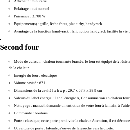
Afficheur :
minuterie
Eclairage :
oui manuel
Puissance :
3.700 W
Equipement(s) :
grille, lèche frites, plat airfry, handyrack
Avantage de la fonction handyrack :
la fonction handyrack facilite la vie 
Second four
Mode de cuisson :
chaleur tournante brassée, le four est équipé de 2 résist
de la chaleur.
Energie du four :
électrique
Volume cavité :
67 L
Dimensions de la cavité l x h x p :
29.7 x 57.7 x 38.9 cm
Valeurs du label énergie :
Label énergie A, Consommation en chaleur tou
Nettoyage :
manuel, demande un entretien de votre four à la main, à l’aide
Commande :
boutons
Porte :
classique, cette porte prend vite la chaleur. Attention, il est décons
Ouverture de porte :
latérale, s’ouvre de la gauche vers la droite.