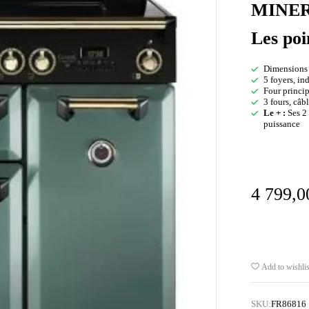
MINE
Les poi
Dimensions l
5 foyers, in
Four princip
3 fours, câ
Le + :
Ses 2 
puissance
4 799,
Add to wishlis
SKU:
FR86816