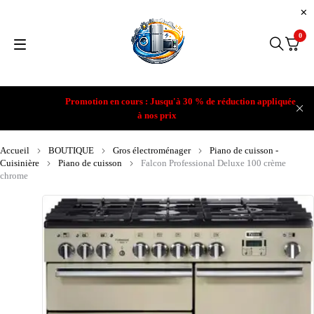
0
Promotion en cours : Jusqu'à 30 % de réduction appliquée
à nos prix
Accueil
BOUTIQUE
Gros électroménager
Piano de cuisson -
Cuisinière
Piano de cuisson
Falcon Professional Deluxe 100 crème
chrome