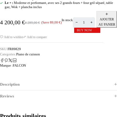
Le + :
Moderne et performant, avec ses 2 grands fours + four gril séparé, table
gaz, Wok + plancha inclus
AJOUTER
In stock
4 200,00
€
(Save
89,00
€
)
4 289,00
€
AU PANIER
BUY NOW
Add to wishlist
Add to compare
SKU:
FR89829
Categories:
Piano de cuisson
Marque :
FALCON
Description
Reviews
Produits similaires