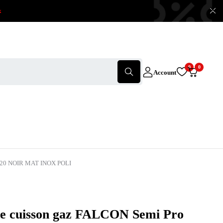
x
0
0
Account
120 NOIR MAT INOX POLI
de cuisson gaz FALCON Semi Pro