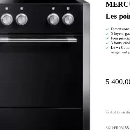
MERCU
Les poi
Dimensions l
5 foyers, ga
Four princip
3 fours, câ
Le + :
Comme
rangement p
5 400,
Add to wishlis
SKU:
FR98155