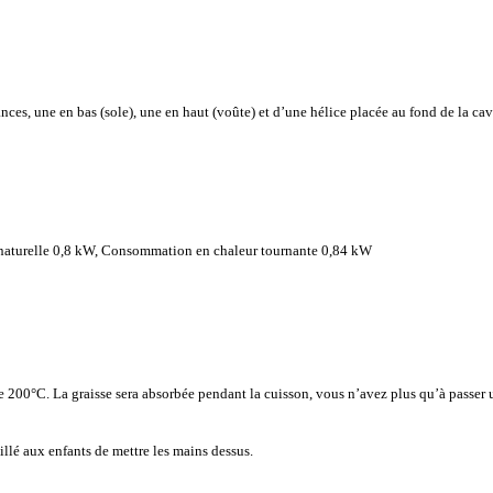
ances, une en bas (sole), une en haut (voûte) et d’une hélice placée au fond de la ca
aturelle 0,8 kW, Consommation en chaleur tournante 0,84 kW
e 200°C. La graisse sera absorbée pendant la cuisson, vous n’avez plus qu’à passer u
eillé aux enfants de mettre les mains dessus.