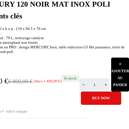
RY 120 NOIR MAT INOX POLI
nts clés
 x h x p : 119 x 94.5 x 70 cm
z
al : 79 L, nettoyage catalyse
ble monophasé non fourni
 un PRO : design MERCURY, Inox, table induction G5 Hte puissance, tiroir de
ush-pull
AJOUTER
AU
In stock
00
€
6 800,00
€
(Save
1 400,00
€
)
PANIER
BUY NOW
t
Add to compare