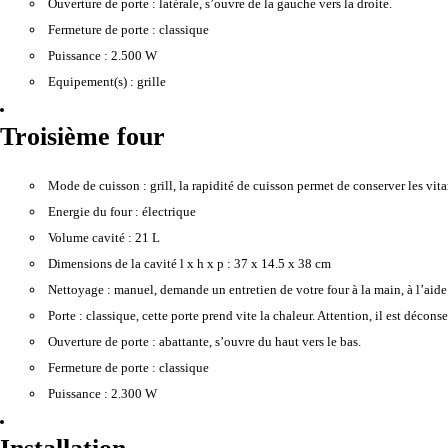
Ouverture de porte :
latérale, s’ouvre de la gauche vers la droite.
Fermeture de porte :
classique
Puissance :
2.500 W
Equipement(s) :
grille
Troisième four
Mode de cuisson :
grill, la rapidité de cuisson permet de conserver les vitam
Energie du four :
électrique
Volume cavité :
21 L
Dimensions de la cavité l x h x p :
37 x 14.5 x 38 cm
Nettoyage :
manuel, demande un entretien de votre four à la main, à l’aide
Porte :
classique, cette porte prend vite la chaleur. Attention, il est décons
Ouverture de porte :
abattante, s’ouvre du haut vers le bas.
Fermeture de porte :
classique
Puissance :
2.300 W