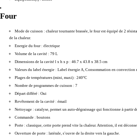
Four
Mode de cuisson :
chaleur tournante brassée, le four est équipé de 2 résist
de la chaleur.
Energie du four :
électrique
Volume de la cavité :
79 L
Dimensions de la cavité l x h x p :
46.7 x 43.8 x 38.5 cm
Valeurs du label énergie :
Label énergie A, Consommation en convection n
Plages de températures (mini, maxi) :
240°C
Nombre de programmes de cuisson :
7
Départ différé :
Oui
Revêtement de la cavité :
émail
Nettoyage :
catalyse, permet un auto-dégraissage qui fonctionne à partir d
Commande :
boutons
Porte :
classique, cette porte prend vite la chaleur. Attention, il est décons
Ouverture de porte :
latérale, s’ouvre de la droite vers la gauche.