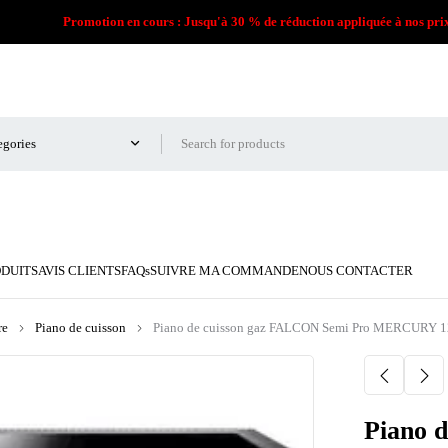
Promotion en cours : Jusqu'à 30 % de réduction appliquée à nos pri
ODUITS
AVIS CLIENTS
FAQs
SUIVRE MA COMMANDE
NOUS CONTACTER
re
Piano de cuisson
Piano de cuisson gaz FALCON Semi Pro MERCURY 
Piano 