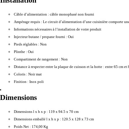
Installation
Câble d’alimentation :
câble monophasé non fourni
Ampérage requis :
Le circuit d’alimentation d’une cuisinière comporte un
Informations nécessaires à l’installation de votre produit
Injecteur butane / propane fourni :
Oui
Pieds réglables :
Non
Plinthe :
Oui
Compartiment de rangement :
Non
Distance à respecter entre la plaque de cuisson et la hotte :
entre 65 cm et 
Coloris :
Noir mat
Finition :
Inox poli
Dimensions
Dimensions l x h x p :
119 x 94.5 x 70 cm
Dimensions emballé l x h x p :
120.5 x 128 x 73 cm
Poids Net :
174,00 Kg