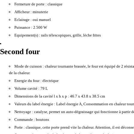
Fermeture de porte :
classique
Afficheur :
minuterie
Eclairage :
oui manuel
Puissance :
2.500 W
Equipement(s) :
rails télescopiques, grille, lèche frites
Second four
Mode de cuisson :
chaleur tournante brassée, le four est équipé de 2 résist
de la chaleur.
Energie du four :
électrique
Volume cavité :
79 L
Dimensions de la cavité l x h x p :
46.7 x 43.8 x 38.5 cm
Valeurs du label énergie :
Label énergie A, Consommation en chaleur tour
Nettoyage :
catalyse, permet un auto-dégraissage qui fonctionne à partir d
Commande :
boutons
Porte :
classique, cette porte prend vite la chaleur. Attention, il est décons