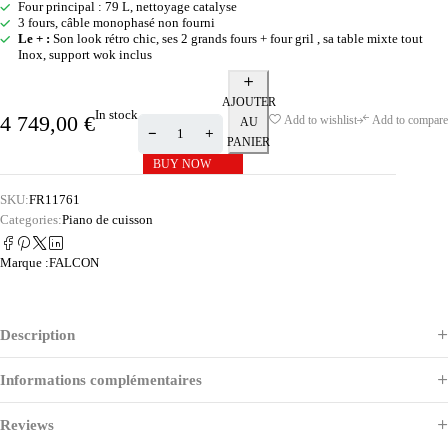
Four principal : 79 L, nettoyage catalyse
3 fours, câble monophasé non fourni
Le + :
Son look rétro chic, ses 2 grands fours + four gril , sa table mixte tout
Inox, support wok inclus
AJOUTER
In stock
4 749,00
€
Add to wishlist
Add to compare
AU
PANIER
BUY NOW
SKU:
FR11761
Categories:
Piano de cuisson
Marque :
FALCON
Description
Informations complémentaires
Reviews