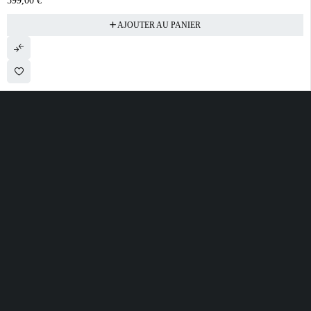
599,00
€
AJOUTER AU PANIER
28 ROUTE DE SECLIN 59310 ORCHIES
contact@electrobda.fr
07 80 95 94 69
INFORMATIONS
NOS SERVICES
A PROPOS DE
NOUS
Avis clients
Suivre ma commande
Informations légales