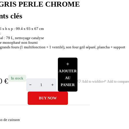
GRIS PERLE CHROME
nts clés
 x h x p : 99.4 x 93 x 67 cm
z
al : 79 L, nettoyage catalyse
ble monophasé non fourni
grands fours (1 multifonction + 1 ventilé), son four gril séparé, plancha + support
AJOUTER
AU
In stock
00
€
Add to wishlist
Add to compare
PANIER
BUY NOW
no de cuisson