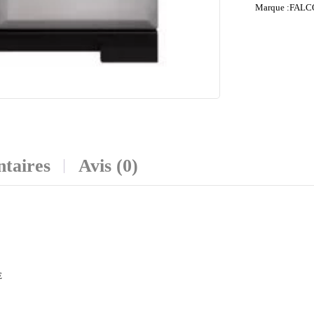
Marque :
FALC
taires
Avis (0)
E