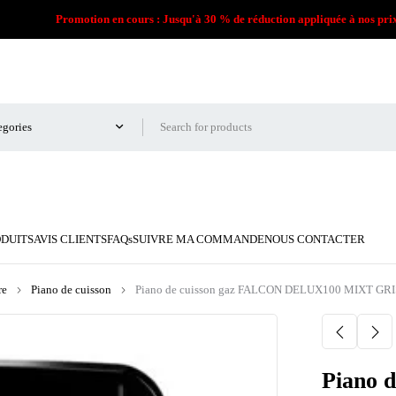
Promotion en cours : Jusqu'à 30 % de réduction appliquée à nos pri
ODUITS
AVIS CLIENTS
FAQs
SUIVRE MA COMMANDE
NOUS CONTACTER
re
Piano de cuisson
Piano de cuisson gaz FALCON DELUX100 MIXT G
Piano 