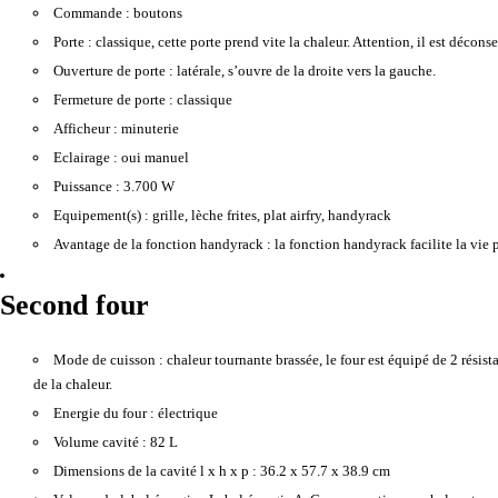
Commande :
boutons
Porte :
classique, cette porte prend vite la chaleur. Attention, il est décons
Ouverture de porte :
latérale, s’ouvre de la droite vers la gauche.
Fermeture de porte :
classique
Afficheur :
minuterie
Eclairage :
oui manuel
Puissance :
3.700 W
Equipement(s) :
grille, lèche frites, plat airfry, handyrack
Avantage de la fonction handyrack :
la fonction handyrack facilite la vie 
Second four
Mode de cuisson :
chaleur tournante brassée, le four est équipé de 2 résist
de la chaleur.
Energie du four :
électrique
Volume cavité :
82 L
Dimensions de la cavité l x h x p :
36.2 x 57.7 x 38.9 cm