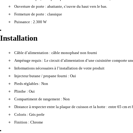
Ouverture de porte :
abattante, s’ouvre du haut vers le bas.
Fermeture de porte :
classique
Puissance :
2.300 W
Installation
Câble d’alimentation :
câble monophasé non fourni
Ampérage requis :
Le circuit d’alimentation d’une cuisinière comporte un
Informations nécessaires à l’installation de votre produit
Injecteur butane / propane fourni :
Oui
Pieds réglables :
Non
Plinthe :
Oui
Compartiment de rangement :
Non
Distance à respecter entre la plaque de cuisson et la hotte :
entre 65 cm et 
Coloris :
Gris perle
Finition :
Chrome