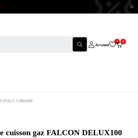
x
0
0
Account
RIS PERLE CHROME
de cuisson gaz FALCON DELUX100