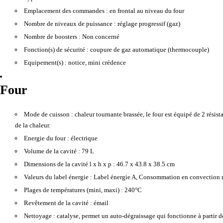
Emplacement des commandes :
en frontal au niveau du four
Nombre de niveaux de puissance :
réglage progressif (gaz)
Nombre de boosters :
Non concerné
Fonction(s) de sécurité :
coupure de gaz automatique (thermocouple)
Equipement(s) :
notice, mini crédence
Four
Mode de cuisson :
chaleur tournante brassée, le four est équipé de 2 résist
de la chaleur.
Energie du four :
électrique
Volume de la cavité :
79 L
Dimensions de la cavité l x h x p :
46.7 x 43.8 x 38.5 cm
Valeurs du label énergie :
Label énergie A, Consommation en convection 
Plages de températures (mini, maxi) :
240°C
Revêtement de la cavité :
émail
Nettoyage :
catalyse, permet un auto-dégraissage qui fonctionne à partir d