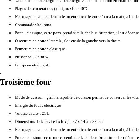
Valeurs du label énergie :
Label énergie A, Consommation en chaleur tou
Plages de températures (mini, maxi) :
240°C
Nettoyage :
manuel, demande un entretien de votre four à la main, à l’aide
Commande :
boutons
Porte :
classique, cette porte prend vite la chaleur. Attention, il est décons
Ouverture de porte :
latérale, s’ouvre de la gauche vers la droite.
Fermeture de porte :
classique
Puissance :
2.500 W
Equipement(s) :
grille
Troisième four
Mode de cuisson :
grill, la rapidité de cuisson permet de conserver les vitam
Energie du four :
électrique
Volume cavité :
21 L
Dimensions de la cavité l x h x p :
37 x 14.5 x 38 cm
Nettoyage :
manuel, demande un entretien de votre four à la main, à l’aide
Porte :
classique, cette porte prend vite la chaleur. Attention, il est décons