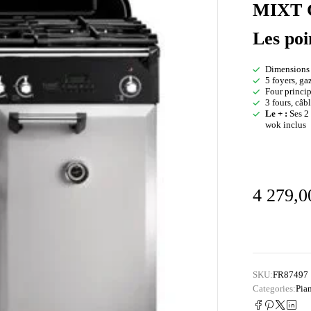
MIXT 
Les poi
Dimensions l
5 foyers, ga
Four princip
3 fours, câ
Le + :
Ses 2 
wok inclus
4 279,
SKU:
FR87497
Categories:
Pia