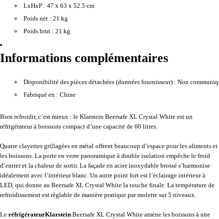
LxHxP :
47 x 63 x 52.5 cm
Poids net :
21 kg
Poids brut :
21 kg
Informations complémentaires
Disponibilité des pièces détachées (données fournisseur) :
Non communiq
Fabriqué en :
Chine
Bien refroidir, c’est mieux : le Klarstein Beersafe XL Crystal White est un
réfrigérateur à boissons compact d’une capacité de 60 litres.
Quatre clayettes grillagées en métal offrent beaucoup d’espace pour les aliments et
les boissons. La porte en verre panoramique à double isolation empêche le froid
d’entrer et la chaleur de sortir. La façade en acier inoxydable brossé s’harmonise
idéalement avec l’intérieur blanc. Un autre point fort est l’éclairage intérieur à
LED, qui donne au Beersafe XL Crystal White la touche finale. La température de
refroidissement est réglable de manière pratique par molette sur 5 niveaux.
Le
réfrigérateur
Klarstein
Beersafe XL Crystal White amène les boissons à une