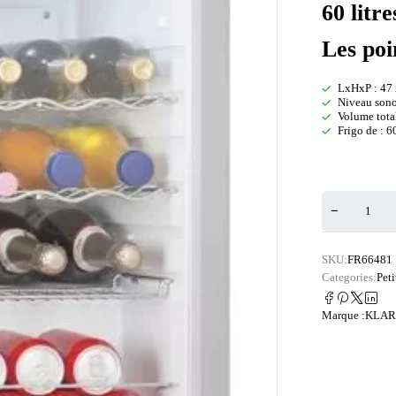
60 litr
Les poi
LxHxP : 47 
Niveau sono
Volume total
Frigo de : 6
SKU:
FR66481
Categories:
Peti
Marque :
KLAR