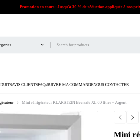
Promotion en cours : Jusqu'à 30 % de réduction appliquée à nos pri
ODUITS
AVIS CLIENTS
FAQs
SUIVRE MA COMMANDE
NOUS CONTACTER
igérateur
Mini réfrigérateur KLARSTEIN Beersafe XL 60 litres – Argent
Mini r