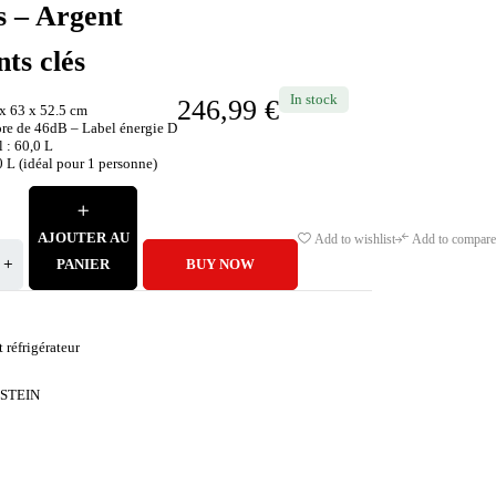
es – Argent
nts clés
In stock
246,99
€
x 63 x 52.5 cm
re de 46dB – Label énergie D
 : 60,0 L
0 L (idéal pour 1 personne)
AJOUTER AU
Add to wishlist
Add to compare
PANIER
BUY NOW
t réfrigérateur
STEIN