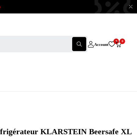
x
0
0
Account
éfrigérateur KLARSTEIN Beersafe XL