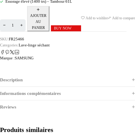
Essorage élevé (1400 trs) – Tambour 61L
AJOUTER
Add to wishlist
Add to compare
AU
PANIER
BUY NOW
SKU:
FR25466
Categories:
Lave-linge séchant
Marque :
SAMSUNG
Description
Informations complémentaires
Reviews
Produits similaires