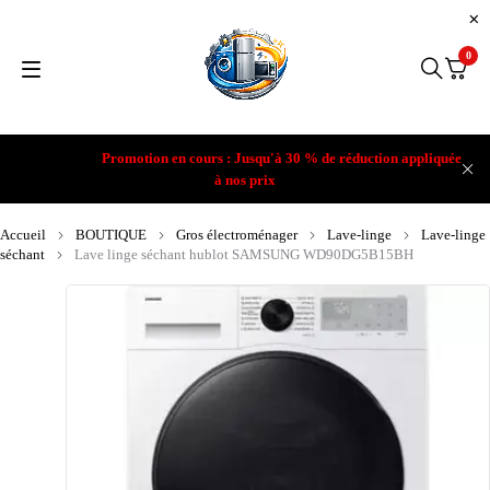
0
Promotion en cours : Jusqu'à 30 % de réduction appliquée
à nos prix
Accueil
BOUTIQUE
Gros électroménager
Lave-linge
Lave-linge
séchant
Lave linge séchant hublot SAMSUNG WD90DG5B15BH