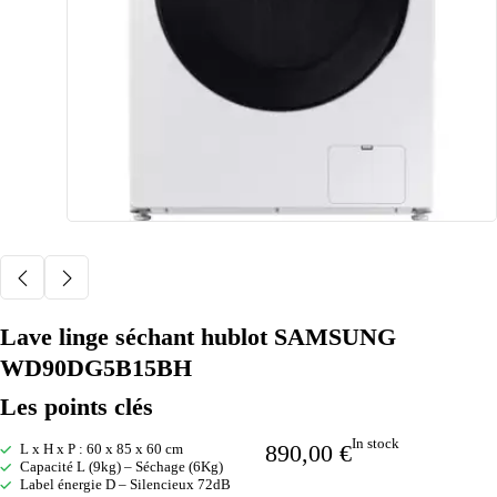
Lave linge séchant hublot SAMSUNG
WD90DG5B15BH
Les points clés
In stock
890,00
€
L x H x P : 60 x 85 x 60 cm
Capacité L (9kg) – Séchage (6Kg)
Label énergie D – Silencieux 72dB