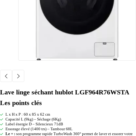
Lave linge séchant hublot LGF964R76WSTA
Les points clés
L x H x P : 60 x 85 x 62 cm
Capacité L (9kg) – Séchage (6Kg)
Label énergie D – Silencieux 71dB
Essorage élevé (1400 trs) – Tambour 68L
Le + :
son programme rapide TurboWash 360° permet de laver et essorer votre