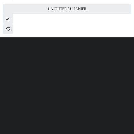
AJOUTER AU PANIER
28 ROUTE DE SECLIN 59310 ORCHIES
contact@electrobda.fr
07 80 95 94 69
INFORMATIONS
NOS SERVICES
A PROPOS DE
NOUS
Avis clients
Suivre ma commande
Informations légales