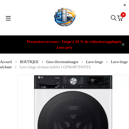
0
Promotion en cours : Jusqu'à 30 % de réduction appliquée
à nos prix
Accueil
BOUTIQUE
Gros électroménager
Lave-linge
Lave-linge
séchant
Lave linge séchant hublot LGF964R76WSTA