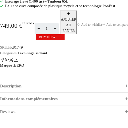
Essorage élevé (1400 trs) – Tambour 65L
Le + :
sa cuve composée de plastique recyclé et sa technologie IronFast
AJOUTER
In stock
749,00
€
Add to wishlist
Add to compare
AU
PANIER
BUY NOW
SKU:
FR81749
Categories:
Lave-linge séchant
Marque :
BEKO
Description
Informations complémentaires
Reviews