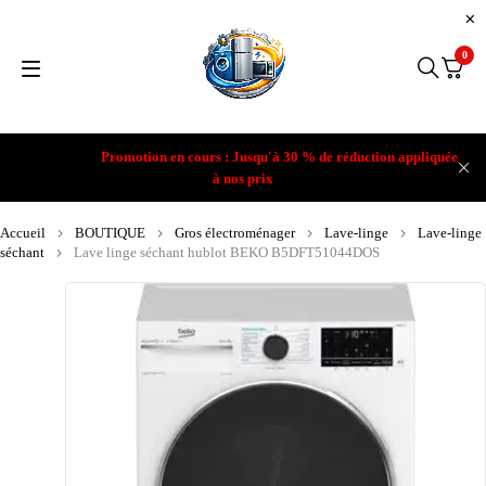
0
Promotion en cours : Jusqu'à 30 % de réduction appliquée
à nos prix
Accueil
BOUTIQUE
Gros électroménager
Lave-linge
Lave-linge
séchant
Lave linge séchant hublot BEKO B5DFT51044DOS