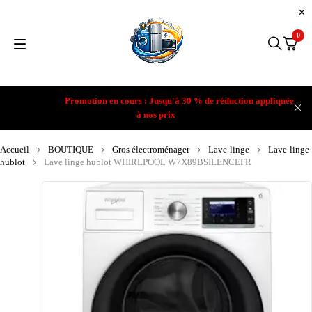
0
Promotion en cours : Jusqu'à 30 % de réduction appliquée
à nos prix
Accueil
BOUTIQUE
Gros électroménager
Lave-linge
Lave-linge
hublot
Lave linge hublot WHIRLPOOL W7X89BSILENCEFR