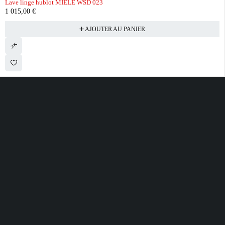
Lave linge hublot MIELE WSD 023
1 015,00
€
AJOUTER AU PANIER
28 ROUTE DE SECLIN 59310 ORCHIES
contact@electrobda.fr
07 80 95 94 69
INFORMATIONS
NOS SERVICES
A PROPOS DE
NOUS
Avis clients
Suivre ma commande