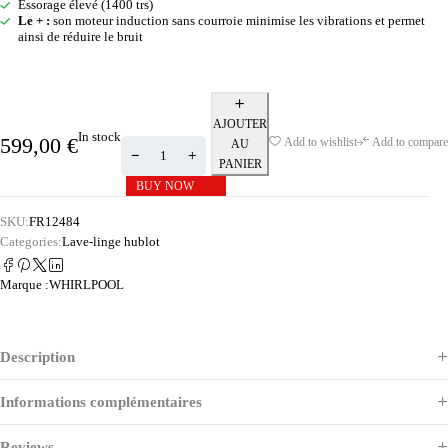
Essorage élevé (1400 trs)
Le + :
son moteur induction sans courroie minimise les vibrations et permet
ainsi de réduire le bruit
AJOUTER
In stock
599,00
€
Add to wishlist
Add to compare
AU
PANIER
BUY NOW
SKU:
FR12484
Categories:
Lave-linge hublot
Marque :
WHIRLPOOL
Description
Informations complémentaires
Reviews