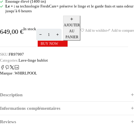
Essorage élevé (1400 trs)
Le + :
sa technologie FreshCare+ préserve le linge et le garde frais et sans odeur
jusqu’à 6 heures
AJOUTER
In stock
649,00
€
Add to wishlist
Add to compare
AU
PANIER
BUY NOW
SKU:
FR97997
Categories:
Lave-linge hublot
Marque :
WHIRLPOOL
Description
Informations complémentaires
Reviews