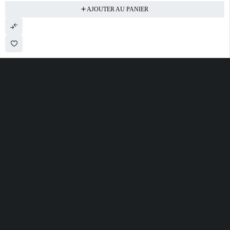
AJOUTER AU PANIER
28 ROUTE DE SECLIN 59310 ORCHIES
contact@electrobda.fr
07 80 95 94 69
INFORMATIONS
NOS SERVICES
A PROPOS DE
NOUS
Avis clients
Suivre ma commande
Informations légales
Boutique
Satisfait ou remboursé