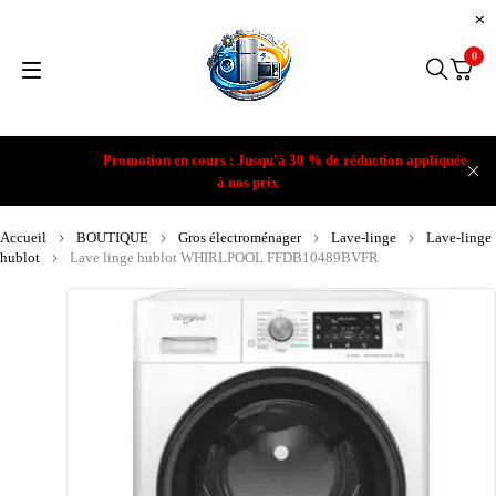
0
Promotion en cours : Jusqu'à 30 % de réduction appliquée
à nos prix
Accueil
BOUTIQUE
Gros électroménager
Lave-linge
Lave-linge
hublot
Lave linge hublot WHIRLPOOL FFDB10489BVFR