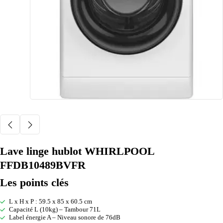
Lave linge hublot WHIRLPOOL
FFDB10489BVFR
Les points clés
L x H x P : 59.5 x 85 x 60.5 cm
Capacité L (10kg) – Tambour 71L
Label énergie A – Niveau sonore de 76dB