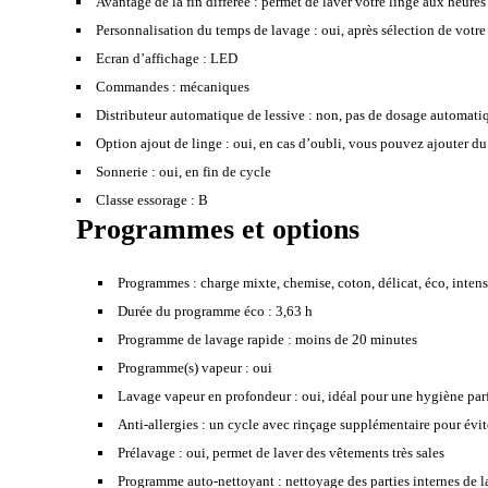
Avantage de la fin différée :
permet de laver votre linge aux heures c
Personnalisation du temps de lavage :
oui, après sélection de votr
Ecran d’affichage :
LED
Commandes :
mécaniques
Distributeur automatique de lessive :
non, pas de dosage automati
Option ajout de linge :
oui, en cas d’oubli, vous pouvez ajouter du
Sonnerie :
oui, en fin de cycle
Classe essorage :
B
Programmes et options
Programmes :
charge mixte, chemise, coton, délicat, éco, intensi
Durée du programme éco :
3,63 h
Programme de lavage rapide :
moins de 20 minutes
Programme(s) vapeur :
oui
Lavage vapeur en profondeur :
oui, idéal pour une hygiène parf
Anti-allergies :
un cycle avec rinçage supplémentaire pour évite
Prélavage :
oui, permet de laver des vêtements très sales
Programme auto-nettoyant :
nettoyage des parties internes de l