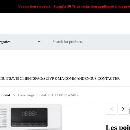
Promotion en cours : Jusqu'à 30 % de réduction appliquée à nos pri
ODUITS
AVIS CLIENTS
FAQs
SUIVRE MA COMMANDE
NOUS CONTACTER
 hublot
Lave linge hublot TCL FF0812WA0FR
Les poi