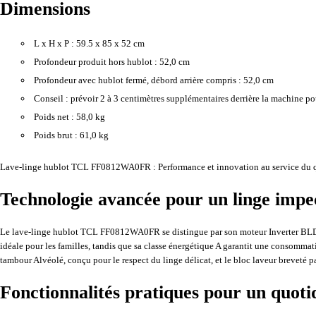
Dimensions
L x H x P :
59.5 x 85 x 52 cm
Profondeur produit hors hublot :
52,0 cm
Profondeur avec hublot fermé, débord arrière compris :
52,0 cm
Conseil :
prévoir 2 à 3 centimètres supplémentaires derrière la machine pou
Poids net :
58,0 kg
Poids brut :
61,0 kg
Lave-linge hublot TCL FF0812WA0FR : Performance et innovation au service du 
Technologie avancée pour un linge impe
Le lave-linge hublot TCL FF0812WA0FR se distingue par son moteur Inverter BLDC, 
idéale pour les familles, tandis que sa classe énergétique A garantit une consommat
tambour Alvéolé, conçu pour le respect du linge délicat, et le bloc laveur breveté par
Fonctionnalités pratiques pour un quotid