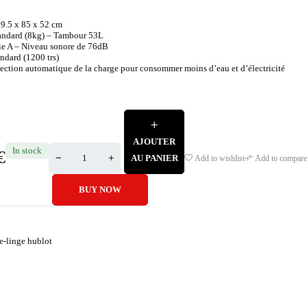
59.5 x 85 x 52 cm
andard (8kg) – Tambour 53L
ie A – Niveau sonore de 76dB
ndard (1200 trs)
ection automatique de la charge pour consommer moins d’eau et d’électricité
AJOUTER
In stock
€
AU PANIER
Add to wishlist
Add to compare
BUY NOW
e-linge hublot