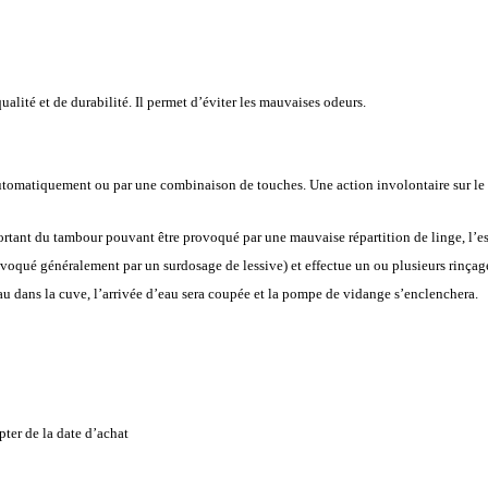
alité et de durabilité. Il permet d’éviter les mauvaises odeurs.
tomatiquement ou par une combinaison de touches. Une action involontaire sur le 
rtant du tambour pouvant être provoqué par une mauvaise répartition de linge, l’ess
oqué généralement par un surdosage de lessive) et effectue un ou plusieurs rinçag
u dans la cuve, l’arrivée d’eau sera coupée et la pompe de vidange s’enclenchera.
ter de la date d’achat