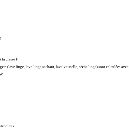
e
 la classe F
rs (lave linge, lave-linge séchant, lave-vaisselle, sèche linge) sont calculées ave
kW
ilencieux