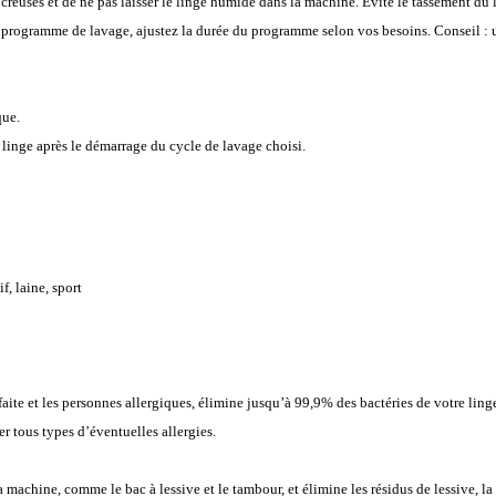
reuses et de ne pas laisser le linge humide dans la machine. Evite le tassement du li
e programme de lavage, ajustez la durée du programme selon vos besoins. Conseil : u
que.
 linge après le démarrage du cycle de lavage choisi.
f, laine, sport
aite et les personnes allergiques, élimine jusqu’à 99,9% des bactéries de votre ling
r tous types d’éventuelles allergies.
a machine, comme le bac à lessive et le tambour, et élimine les résidus de lessive, la