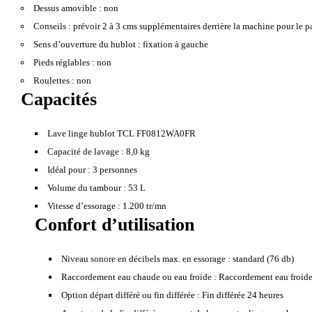
Dessus amovible :
non
Conseils :
prévoir 2 à 3 cms supplémentaires derrière la machine pour le p
Sens d’ouverture du hublot :
fixation à gauche
Pieds réglables :
non
Roulettes :
non
Capacités
Lave linge hublot TCL FF0812WA0FR
Capacité de lavage :
8,0 kg
Idéal pour :
3 personnes
Volume du tambour :
53 L
Vitesse d’essorage :
1.200 tr/mn
Confort d’utilisation
Niveau sonore en décibels max. en essorage :
standard (76 db)
Raccordement eau chaude ou eau froide :
Raccordement eau froide 
Option départ différé ou fin différée :
Fin différée 24 heures