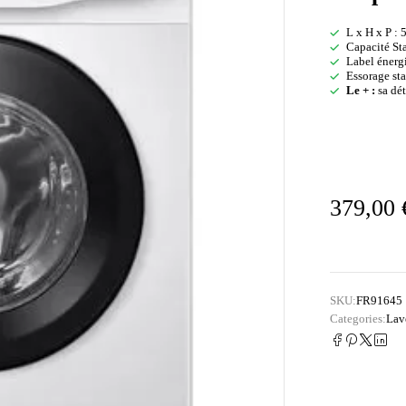
L x H x P : 
Capacité St
Label énerg
Essorage sta
Le + :
sa dét
379,00
SKU:
FR91645
Categories:
Lav