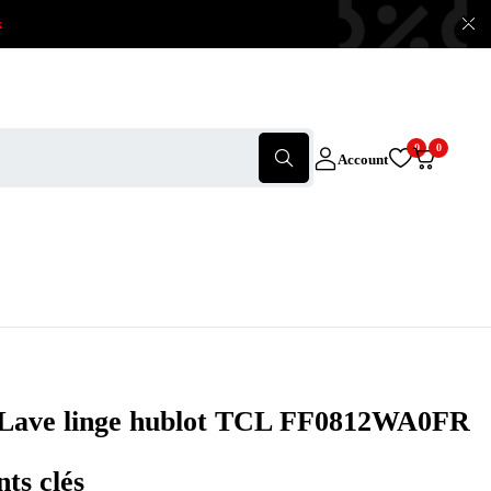
x
0
0
Account
Lave linge hublot TCL FF0812WA0FR
nts clés