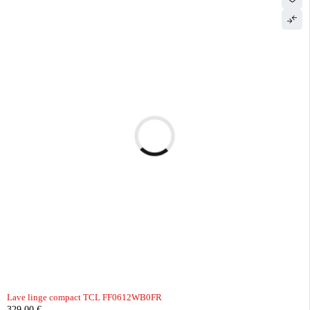
Lave linge compact TCL FF0612WB0FR
329,00
€