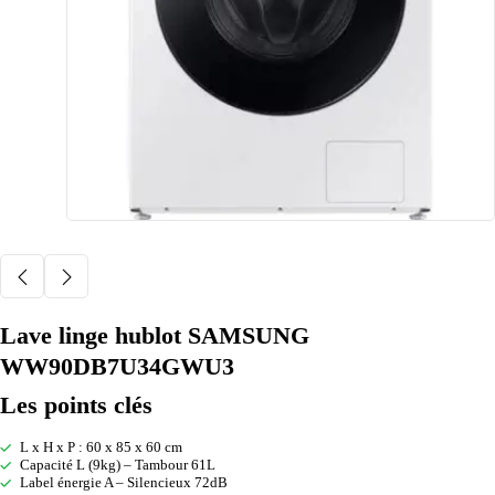
Lave linge hublot SAMSUNG
WW90DB7U34GWU3
Les points clés
L x H x P : 60 x 85 x 60 cm
Capacité L (9kg) – Tambour 61L
Label énergie A – Silencieux 72dB