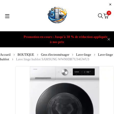
0
Promotion en cours : Jusqu'à 30 % de réduction appliquée
à nos prix
Accueil
BOUTIQUE
Gros électroménager
Lave-linge
Lave-linge
hublot
Lave linge hublot SAMSUNG WW90DB7U34GWU3