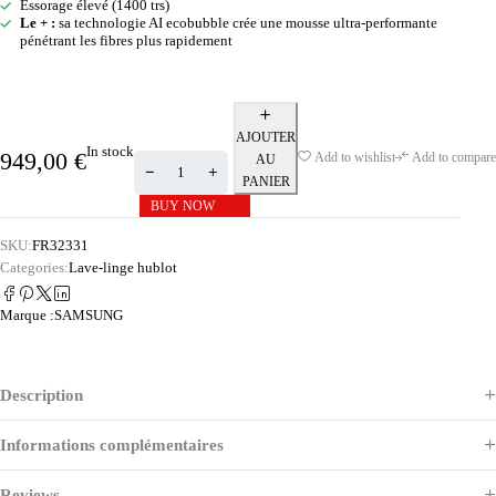
Essorage élevé (1400 trs)
Le + :
sa technologie AI ecobubble crée une mousse ultra-performante
pénétrant les fibres plus rapidement
AJOUTER
In stock
949,00
€
Add to wishlist
Add to compare
AU
PANIER
BUY NOW
SKU:
FR32331
Categories:
Lave-linge hublot
Marque :
SAMSUNG
Description
Informations complémentaires
Reviews