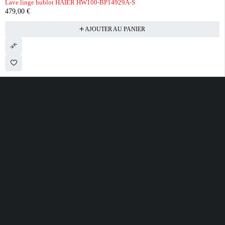
Lave linge hublot HAIER HW100-BP14929A-S
479,00
€
AJOUTER AU PANIER
28 ROUTE DE SECLIN 59310 ORCHIES
contact@electrobda.fr
07 80 95 94 69
INFORMATIONS
NOS SERVICES
A PROPOS DE
NOUS
Avis clients
Suivre ma commande