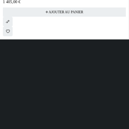
1 405,00
€
AJOUTER AU PANIER
28 ROUTE DE SECLIN 59310 ORCHIES
contact@electrobda.fr
07 80 95 94 69
INFORMATIONS
NOS SERVICES
A PROPOS DE
NOUS
Avis clients
Suivre ma commande
Informations légales