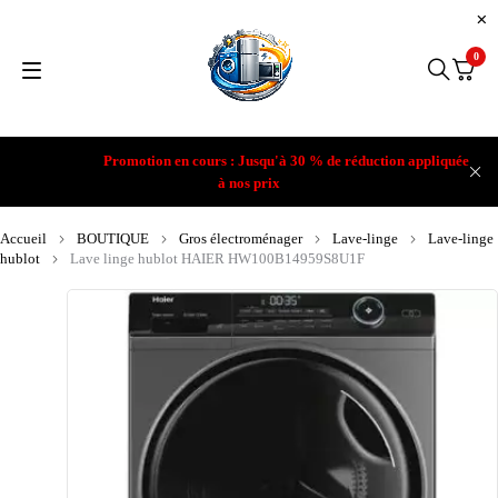
0
Promotion en cours : Jusqu'à 30 % de réduction appliquée
à nos prix
Accueil
BOUTIQUE
Gros électroménager
Lave-linge
Lave-linge
hublot
Lave linge hublot HAIER HW100B14959S8U1F