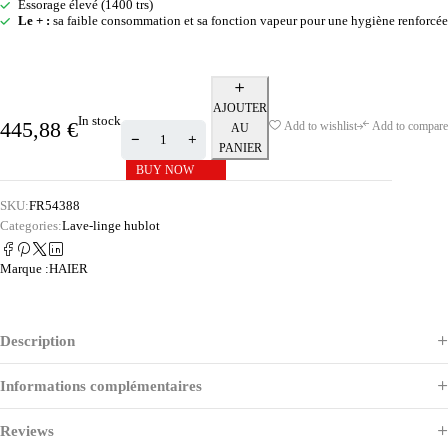
Essorage élevé (1400 trs)
Le + :
sa faible consommation et sa fonction vapeur pour une hygiène renforcée
AJOUTER
In stock
445,88
€
Add to wishlist
Add to compare
AU
PANIER
BUY NOW
SKU:
FR54388
Categories:
Lave-linge hublot
Marque :
HAIER
Description
Informations complémentaires
Reviews