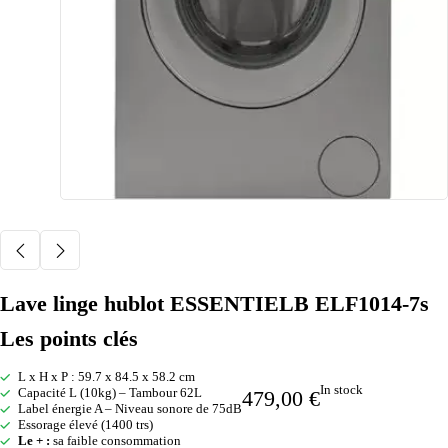
Lave linge hublot ESSENTIELB ELF1014-7s
Les points clés
L x H x P : 59.7 x 84.5 x 58.2 cm
In stock
Capacité L (10kg) – Tambour 62L
479,00
€
Label énergie A – Niveau sonore de 75dB
Essorage élevé (1400 trs)
Le + :
sa faible consommation