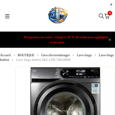
0
Promotion en cours : Jusqu'à 30 % de réduction appliquée
à nos prix
Accueil
BOUTIQUE
Gros électroménager
Lave-linge
Lave-linge
hublot
Lave linge hublot AEG LFR73H149DS