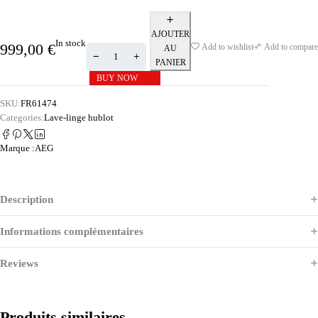
AJOUTER
In stock
999,00
€
Add to wishlist
Add to compare
AU
PANIER
BUY NOW
SKU:
FR61474
Categories:
Lave-linge hublot
Marque :
AEG
Description
Informations complémentaires
Reviews
Produits similaires