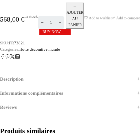
AJOUTER
In stock
568,00
€
Add to wishlist
Add to compare
AU
PANIER
BUY NOW
SKU:
FR73821
Categories:
Hotte décorative murale
Description
Informations complémentaires
Reviews
Produits similaires