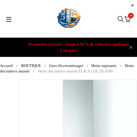
0
Promotion en cours : Jusqu'à 30 % de réduction appliquée
à nos prix
Accueil
BOUTIQUE
Gros électroménager
Hotte aspirante
Hotte
décorative murale
Hotte décorative murale ELICA LOL IX/A/60