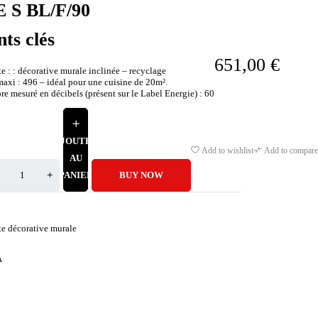
 S BL/F/90
nts clés
651,00
€
e : : décorative murale inclinée – recyclage
maxi : 496 – idéal pour une cuisine de 20m².
e mesuré en décibels (présent sur le Label Energie) : 60
AJOUTER
Add to wishlist
Add to compare
AU
PANIER
BUY NOW
te décorative murale
A