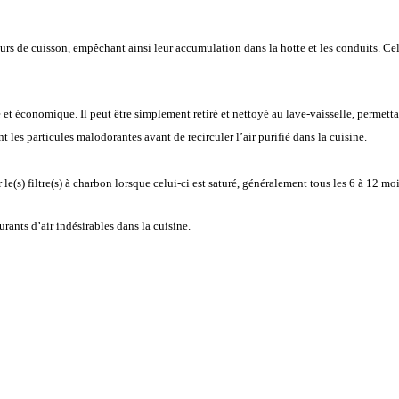
eurs de cuisson, empêchant ainsi leur accumulation dans la hotte et les conduits. Cel
et économique. Il peut être simplement retiré et nettoyé au lave-vaisselle, permettant
t les particules malodorantes avant de recirculer l’air purifié dans la cuisine.
(s) filtre(s) à charbon lorsque celui-ci est saturé, généralement tous les 6 à 12 mois 
ants d’air indésirables dans la cuisine.