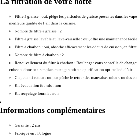
La filtration de votre hotte
Filtre à graisse :
oui, piège les particules de graisse présentes dans les vap
meilleure qualité de l’air dans la cuisine.
Nombre de filtre à graisse :
2
Filtre à graisse lavable au lave-vaisselle :
oui, offre une maintenance facile 
Filtre à charbon :
oui, absorbe efficacement les odeurs de cuisson, en filtran
Nombre de filtre à charbon :
2
Renouvellement du filtre à charbon :
Boulanger vous conseille de changer le
cuisson, donc son remplacement garantit une purification optimale de l’air.
Clapet anti-retour :
oui, empêche le retour des mauvaises odeurs ou des cour
Kit évacuation fournis :
non
Kit recyclage fournis :
non
Informations complémentaires
Garantie :
2 ans
Fabriqué en :
Pologne