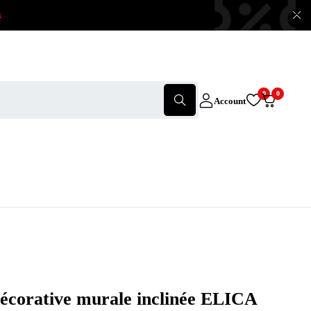
x
0
0
Account
écorative murale inclinée ELICA