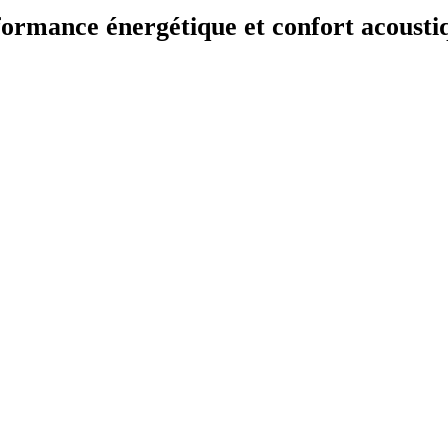
ormance énergétique et confort acousti
asse énergétique A. Elle offre un débit d’air allant de 240 m3/h en mode minimum à
ltres assure un entretien facilité, tandis que le filtre anti-odeurs inclus garantit 
ail, contribuant ainsi à une expérience culinaire des plus confortables.