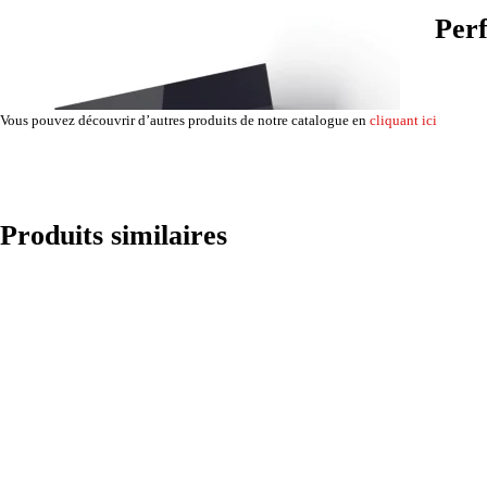
Perf
Vous pouvez découvrir d’autres produits de notre catalogue en
cliquant ici
Produits similaires
La hotte ELICA STRIPE S BL/F/90 allie efficacité et économie d’énergie avec sa cl
ne dépassant pas 60 dB(A) en utilisation standard. L’indicateur de saturation des fi
température de couleur de 3000 K offre une visibilité parfaite sur votre plan de trav