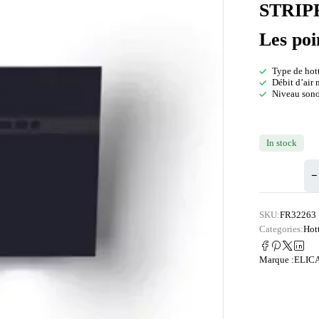
STRIPE
Les poi
Type de hott
Débit d’air 
Niveau sonor
In stock
SKU:
FR32263
Categories:
Hot
Marque :
ELIC