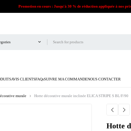
Promotion en cours : Jusqu'à 30 % de réduction appliquée à nos pri
ODUITS
AVIS CLIENTS
FAQs
SUIVRE MA COMMANDE
NOUS CONTACTER
écorative murale
Hotte décorative murale inclinée ELICA STRIPE S BL/F/90
Hotte d