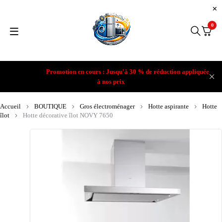
0
Promotion en cours : Jusqu'à 30 % de réduction appliquée
à nos prix
Accueil
BOUTIQUE
Gros électroménager
Hotte aspirante
Hotte
îlot
Hotte décorative îlot NOVY 7650