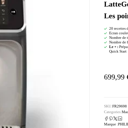
LatteG
Les poi
20 recettes 
Ecran couleu
Nombre de ta
Nombre de f
Le + :
Prépar
Quick Start
699,99
SKU:
FR29698
Categories:
Mac
Marque :
PHILI