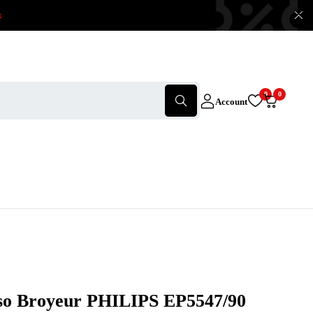
x
0
0
Account
so Broyeur PHILIPS EP5547/90