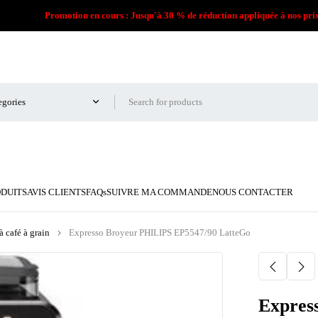
Promotion en cours : Jusqu'à 30 % de réduction appliquée à nos pri
ODUITS
AVIS CLIENTS
FAQs
SUIVRE MA COMMANDE
NOUS CONTACTER
 café à grain
Expresso Broyeur PHILIPS EP5547/90 LatteGo
Expres