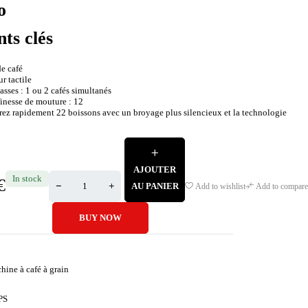
o
nts clés
de café
r tactile
sses : 1 ou 2 cafés simultanés
inesse de mouture : 12
ez rapidement 22 boissons avec un broyage plus silencieux et la technologie
AJOUTER
In stock
€
AU PANIER
Add to wishlist
Add to compare
BUY NOW
hine à café à grain
PS