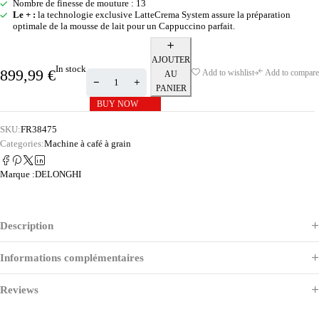
Nombre de finesse de mouture : 13
Le + :
la technologie exclusive LatteCrema System assure la préparation
optimale de la mousse de lait pour un Cappuccino parfait.
AJOUTER
In stock
899,99
€
Add to wishlist
Add to compare
AU
PANIER
BUY NOW
SKU:
FR38475
Categories:
Machine à café à grain
Marque :
DELONGHI
Description
Informations complémentaires
Reviews