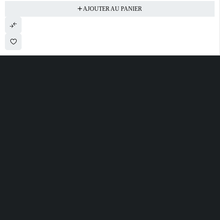
AJOUTER AU PANIER
28 ROUTE DE SECLIN 59310 ORCHIES
contact@electrobda.fr
07 80 95 94 69
INFORMATIONS
NOS SERVICES
A PROPOS DE
NOUS
Avis clients
Suivre ma commande
Informations légales
Boutique
Satisfait ou remboursé