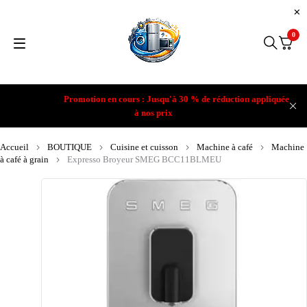
0
Promotion en cours : Jusqu'à 30 % de réduction appliquée
à nos prix
Accueil
BOUTIQUE
Cuisine et cuisson
Machine à café
Machine
à café à grain
Expresso Broyeur SMEG BCC11BLMEU