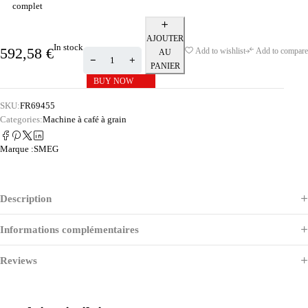
complet
AJOUTER
In stock
592,58
€
Add to wishlist
Add to compare
AU
PANIER
BUY NOW
SKU:
FR69455
Categories:
Machine à café à grain
Marque :
SMEG
Description
Informations complémentaires
Reviews