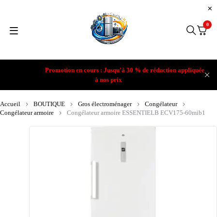
0
Promotion en cours : Jusqu'à 30 % de réduction appliquée
à nos prix
Accueil
BOUTIQUE
Gros électroménager
Congélateur
Congélateur armoire
Congélateur armoire ESSENTIELB ECV175-60mib1