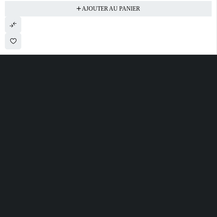
AJOUTER AU PANIER
28 ROUTE DE SECLIN 59310 ORCHIES
contact@electrobda.fr
07 80 95 94 69
INFORMATIONS
NOS SERVICES
A PROPOS DE
NOUS
Avis clients
Suivre ma commande
Informations légales
Boutique
Satisfait ou remboursé