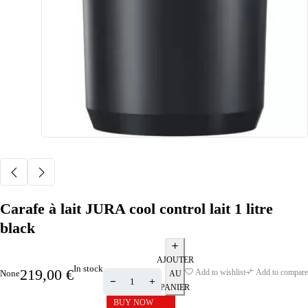
Carafe à lait JURA cool control lait 1 litre
black
AJOUTER
In stock
219,00
€
Add to wishlist
Add to compare
None
AU
PANIER
BUY NOW