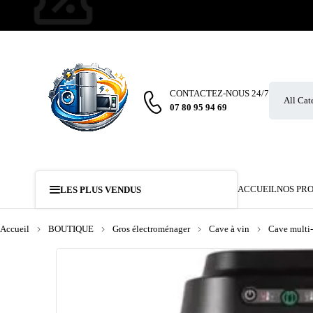
CONTACTEZ-NOUS 24/7
07 80 95 94 69
ACCUEIL
NOS PR
LES PLUS VENDUS
Accueil
BOUTIQUE
Gros électroménager
Cave à vin
Cave multi-