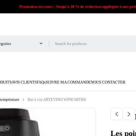
Promotion en cours : Jusqu'à 30 % de réduction appliquée à nos pri
ODUITS
AVIS CLIENTS
FAQs
SUIVRE MA COMMANDE
NOUS CONTACTER
température
Bar à vin ARTEVINO WINEARTBS
Les poi