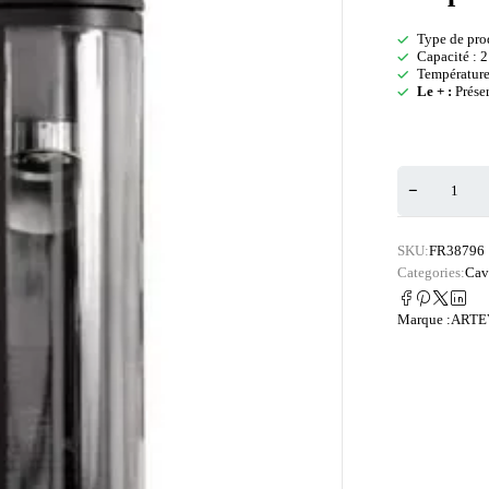
Type de prod
Capacité : 2
Température 
Le + :
Préser
SKU:
FR38796
Categories:
Cav
Marque :
ARTE