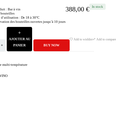
In stock
388,00
€
uit : Bar à vin
 bouteilles
d’utilisation : De 18 à 30°C
vation des bouteilles ouvertes jusqu’à 10 jours
AJOUTER AU
Add to wishlist
Add to compare
PANIER
BUY NOW
e multi-température
VINO