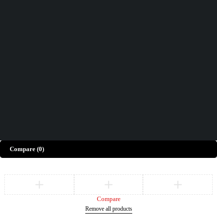
Vous n'avez pas trouvé ce que vous cherchiez ?
CONTACTEZ-NOUS
Comment pouvons-nous vous aider aujourd'hui ?
FAQs
Nous serions ravis d'avoir votre avis !
Donnez Votre Avis
©
ELECTRO BDA
– Tous Droits Réservés
Compare
(0)
Compare
Remove all products